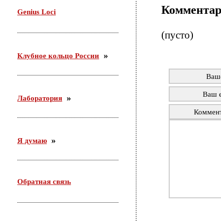
29 октября проводила семинар в Доме молодежи
Коммента
Genius Loci
Железнодорожного района г. Новосибирска. Тема:
«Актуальные подходы организации работы с
молодежью по месту жительства».
(пусто)
Клубное кольцо России
Ваш
Ваш e
Лаборатория
Коммен
Я думаю
Обратная связь