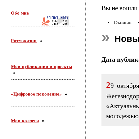
26 февраля в г. Орехово-Зуево состоялся круглый
Вы не вошли 
стол по проекту «Сетевое научно-педагогическое
Обо мне
партнерство». Участники — ФГБНУ «ИИДСВ
РАО», ГОО ВПО «ГГТУ», Управление образования
Главная
г.о. Орехово-Зуево
Новы
Ритм жизни
25.12.2015
Приняла участие во «II Всероссийском
корчаковском сборе: от практики к моделям
Дата публи
развития педагогического образования». Выступила
Мои публикации и проекты
с сообщением «Советские педагоги и несоветские
дети. Парадоксы воспитания».
2
9 октябр
03.12.2015
«Цифровое поколение»
Железнодор
С 26 ноября по 3 декабря участвовала в российско-
германском форуме по неформальному
«Актуаль
образованию в Академии неформального
образования «Хаус-ам-Майберг» (г.Хаппенхайм,
молодежью 
земля Гессен, Германия).
Мои коллеги
31.10.2015