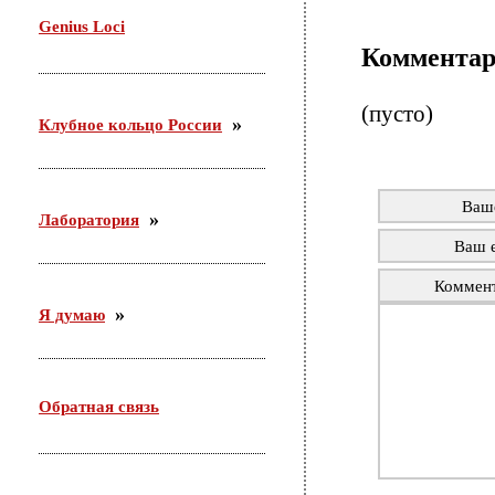
29 октября проводила семинар в Доме молодежи
Genius Loci
Железнодорожного района г. Новосибирска. Тема:
Коммента
«Актуальные подходы организации работы с
молодежью по месту жительства».
(пусто)
Клубное кольцо России
Ваш
Лаборатория
Ваш e
Коммен
Я думаю
Обратная связь