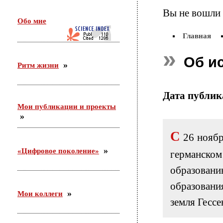
26 февраля в г. Орехово-Зуево состоялся круглый
Вы не вошли 
стол по проекту «Сетевое научно-педагогическое
Обо мне
партнерство». Участники — ФГБНУ «ИИДСВ
РАО», ГОО ВПО «ГГТУ», Управление образования
Главная
г.о. Орехово-Зуево
Об и
Ритм жизни
25.12.2015
Приняла участие во «II Всероссийском
корчаковском сборе: от практики к моделям
Дата публи
развития педагогического образования». Выступила
Мои публикации и проекты
с сообщением «Советские педагоги и несоветские
дети. Парадоксы воспитания».
С
26 ноябр
03.12.2015
«Цифровое поколение»
германс
С 26 ноября по 3 декабря участвовала в российско-
германском форуме по неформальному
образова
образованию в Академии неформального
образования «Хаус-ам-Майберг» (г.Хаппенхайм,
образован
земля Гессен, Германия).
Мои коллеги
земля Гессе
31.10.2015